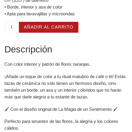
cm (3,25″) de diámetro
• Borde, interior y asa de color
• Apta para lavavajillas y microondas
Taza Flor Naranja "Easily distracted by plants" para aman
AÑADIR AL CARRITO
Descripción
Con color interior y patrón de flores naranjas.
¡Añade un toque de color a tu ritual matutino de café o té! Estas
tazas de cerámica no sólo tienen un hermoso diseño, sino
también un borde, un asa y un interior coloridos que no harán
más que darle alegría a tu estante de tazas.
🖌️ Con el diseño original de La Magia de un Sentimiento 🖌️
Perfecto para amantes de las flores, la alegría y los colores
cálidos.