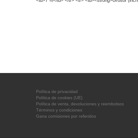
<td>7 ⅛</td> </tr> <tr> <td><strong>Grosor (inch
Política de privacidad
Política de cookies (UE)
Política de venta, devoluciones y reembolsos
Términos y condiciones
Gana comisiones por referidos