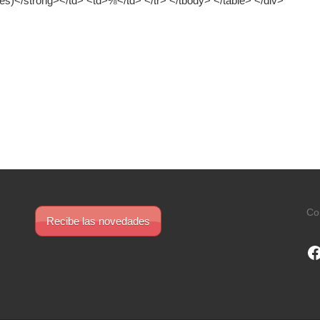
es)</strong></td> <td>⅛</td> </tr> </tbody> </table> </div>
Co
Recibe las novedades
F