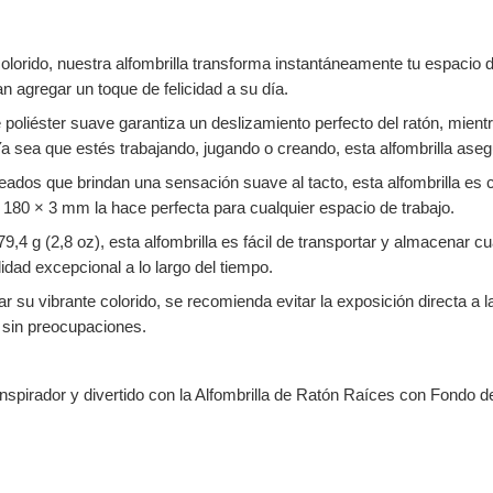
olorido, nuestra alfombrilla transforma instantáneamente tu espacio 
n agregar un toque de felicidad a su día.
 poliéster suave garantiza un deslizamiento perfecto del ratón, mien
 Ya sea que estés trabajando, jugando o creando, esta alfombrilla as
dos que brindan una sensación suave al tacto, esta alfombrilla es c
80 × 3 mm la hace perfecta para cualquier espacio de trabajo.
,4 g (2,8 oz), esta alfombrilla es fácil de transportar y almacenar c
idad excepcional a lo largo del tiempo.
 su vibrante colorido, se recomienda evitar la exposición directa a la
 sin preocupaciones.
nspirador y divertido con la Alfombrilla de Ratón Raíces con Fondo 