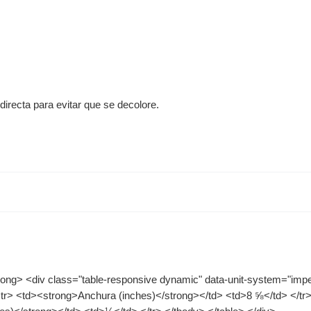
r directa para evitar que se decolore.
strong> <div class="table-responsive dynamic" data-unit-system="impe
<tr> <td><strong>Anchura (inches)</strong></td> <td>8 ⅝</td> </tr>