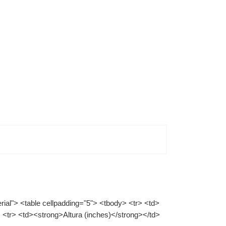
rial"> <table cellpadding="5"> <tbody> <tr> <td>
 <tr> <td><strong>Altura (inches)</strong></td>