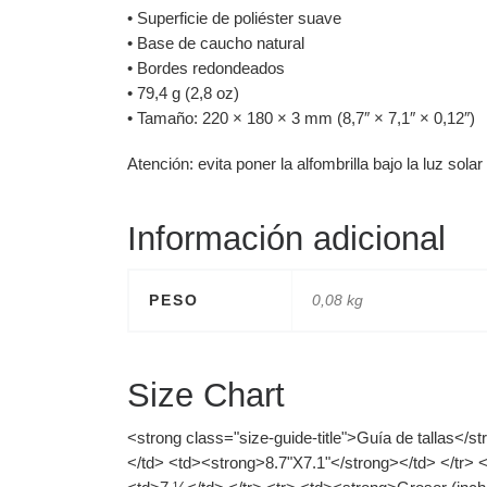
• Superficie de poliéster suave
• Base de caucho natural
• Bordes redondeados
• 79,4 g (2,8 oz)
• Tamaño: 220 × 180 × 3 mm (8,7″ × 7,1″ × 0,12″)
Atención: evita poner la alfombrilla bajo la luz sola
Información adicional
PESO
0,08 kg
Size Chart
<strong class="size-guide-title">Guía de tallas</
</td> <td><strong>8.7"X7.1"</strong></td> </tr> 