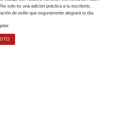
o solo es una adición práctica a tu escritorio,
ación de estilo que seguramente alegrará tu día.
galar.
s: Estilo y Funcionalidad en tu Escritorio cantidad
RITO