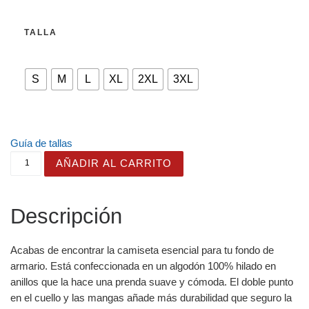
TALLA
S
M
L
XL
2XL
3XL
Guía de tallas
Camiseta "Eat, Sleep, Kiss Frogs". Colección Raíces y s
AÑADIR AL CARRITO
Descripción
Acabas de encontrar la camiseta esencial para tu fondo de
armario. Está confeccionada en un algodón 100% hilado en
anillos que la hace una prenda suave y cómoda. El doble punto
en el cuello y las mangas añade más durabilidad que seguro la