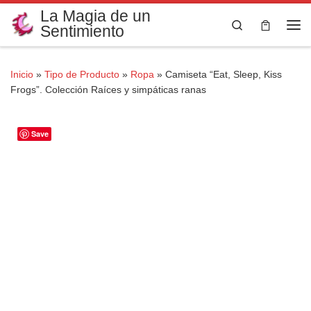
La Magia de un
Saltar al contenido
Search
Sentimiento
Me
Inicio
»
Tipo de Producto
»
Ropa
»
Camiseta “Eat, Sleep, Kiss
Frogs”. Colección Raíces y simpáticas ranas
Save