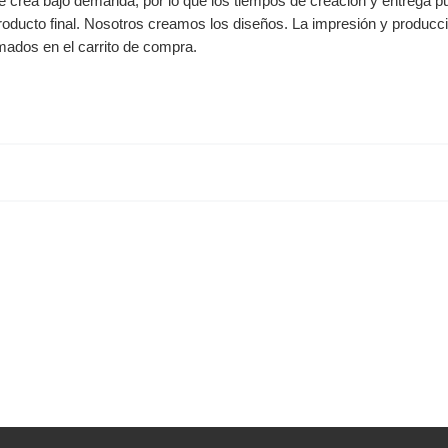
se crea bajo demanda, por lo que los tiempos de creación y entrega p
 producto final. Nosotros creamos los diseños. La impresión y producc
mados en el carrito de compra.