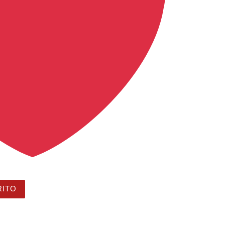
" con fondo estilo acuarela arcoíris, boho y actual - Fondo
RITO