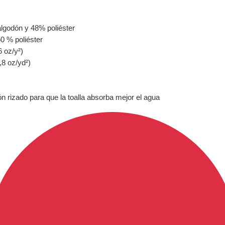
algodón y 48% poliéster
0 % poliéster
6 oz/y²)
,8 oz/yd²)
n rizado para que la toalla absorba mejor el agua