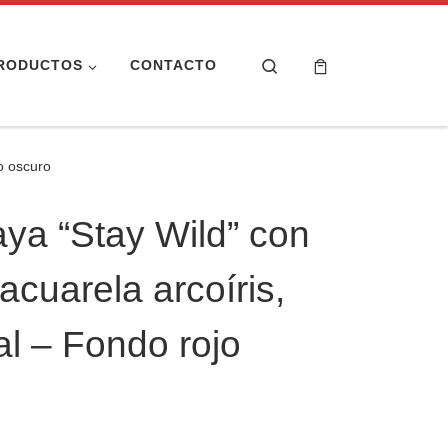
Search
RODUCTOS
CONTACTO
jo oscuro
aya “Stay Wild” con
 acuarela arcoíris,
al – Fondo rojo