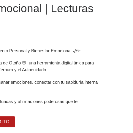
mocional | Lecturas
ento Personal y Bienestar Emocional 🌙✨
 de Otoño 🌸, una herramienta digital única para
 Ternura y el Autocuidado.
anar emociones, conectar con tu sabiduría interna
rofundas y afirmaciones poderosas que te
+ Cuaderno | Digital para Imprimir | Cartas para Sanación,
RITO