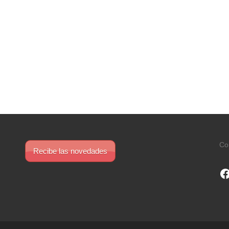
Co
Recibe las novedades
F