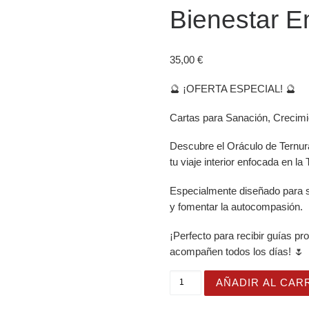
Bienestar E
35,00
€
🔮 ¡OFERTA ESPECIAL! 🔮
Cartas para Sanación, Crecimi
Descubre el Oráculo de Ternura
tu viaje interior enfocada en la
Especialmente diseñado para s
y fomentar la autocompasión.
¡Perfecto para recibir guías p
acompañen todos los días! 🌷
Oráculo Ternura de Otoño 
AÑADIR AL CAR