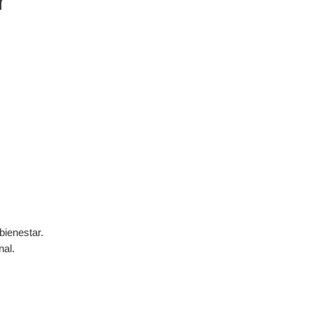
r
bienestar.
nal.