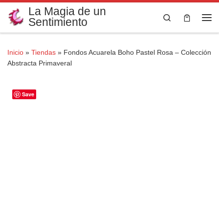
La Magia de un
Saltar al contenido
Search
Sentimiento
Me
Inicio
»
Tiendas
»
Fondos Acuarela Boho Pastel Rosa – Colección
Abstracta Primaveral
Save