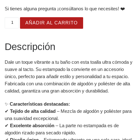
Si tienes alguna pregunta ¡consúltanos lo que necesites! ❤️
Toalla de baño y playa con dos gatos cariñosos de estilo
AÑADIR AL CARRITO
Descripción
Dale un toque vibrante a tu baño con esta toalla ultra cómoda y
suave al tacto. Su estampado la convierte en un accesorio
único, perfecto para añadir estilo y personalidad a tu espacio.
Fabricada con una combinación de algodón y poliéster de alta
calidad, garantiza una gran absorción y durabilidad.
✨
Características destacadas:
✔
Tejido de alta calidad
– Mezcla de algodón y poliéster para
una suavidad excepcional.
✔
Excelente absorción
– La parte no estampada es de
algodón rizado para secado rápido.
✔
Diseño único
– Estampado vibrante en una sola cara, ideal