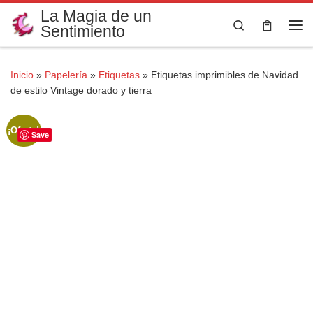
La Magia de un
Saltar al contenido
Search
Sentimiento
Me
Inicio
»
Papelería
»
Etiquetas
»
Etiquetas imprimibles de Navidad
de estilo Vintage dorado y tierra
¡Oferta!
Save