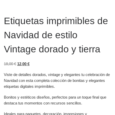
Etiquetas imprimibles de
Navidad de estilo
Vintage dorado y tierra
El precio original era: 18,00 €.
El precio actual es: 12,00 €.
18,00
€
12,00
€
Viste de detalles dorados, vintage y elegantes tu celebración de
Navidad con esta completa colección de bonitas y elegantes
etiquetas digitales imprimibles.
Bonitos y estéticos diseños, perfectos para un toque final que
destaca tus momentos con recursos sencillos.
Ideales para paquetes, decoración, impresiones y