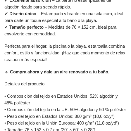
✔
Excelente absorción
– La parte no estampada es de
algodón rizado para secado rápido.
✔
Diseño único
– Estampado vibrante en una sola cara, ideal
para darle un toque especial a tu baño o la playa.
✔
Tamaño perfecto
– Medidas de 76 × 152 cm, ideal para
envolverte con comodidad.
Perfecta para el hogar, la piscina o la playa, esta toalla combina
confort, estilo y funcionalidad. ¡Haz que cada momento de relax
sea aún más especial!
🔹
Compra ahora y dale un aire renovado a tu baño.
Detalles del producto:
• Composición del tejido en Estados Unidos: 52% algodón y
48% poliéster
• Composición del tejido en la UE: 50% algodón y 50 % poliéster
• Peso del tejido en Estados Unidos: 360 g/m² (10,6 oz/y²)
• Peso del tejido en la Unión Europea: 400 g/m² (11,8 oz/yd²)
• Tamaño: 76 × 152 × 0,7 cm (30″ × 60″ × 0,28″)