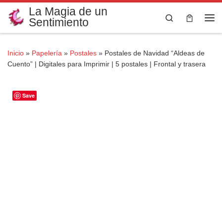
La Magia de un
Saltar al contenido
Search
Sentimiento
Me
Inicio
»
Papelería
»
Postales
»
Postales de Navidad “Aldeas de
Cuento” | Digitales para Imprimir | 5 postales | Frontal y trasera
Save