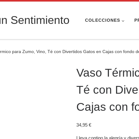
n Sentimiento
COLECCIONES
P
rmico para Zumo, Vino, Té con Divertidos Gatos en Cajas con fondo d
Vaso Térmic
Té con Dive
Cajas con f
34,95
€
Lleva contigo la alegría y diver