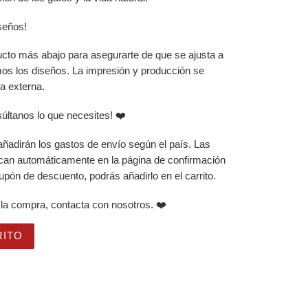
iseños!
ucto más abajo para asegurarte de que se ajusta a
mos los diseños. La impresión y producción se
a externa.
súltanos lo que necesites! ❤️
 añadirán los gastos de envío según el país. Las
can automáticamente en la página de confirmación
upón de descuento, podrás añadirlo en el carrito.
 la compra, contacta con nosotros. ❤️
ino, Té con Divertidos Gatos en Cajas con fondo de Colore
RITO