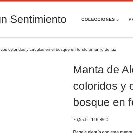
n Sentimiento
COLECCIONES
P
vos coloridos y círculos en el bosque en fondo amarillo de luz
Manta de Al
coloridos y 
bosque en f
Rango de pre
76,95
€
-
116,95
€
Regala alegría con esta manta c