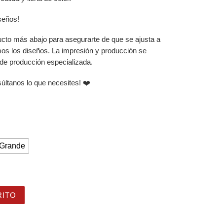
iseños!
ucto más abajo para asegurarte de que se ajusta a
mos los diseños. La impresión y producción se
 de producción especializada.
súltanos lo que necesites! ❤️
Grande
os coloridos y círculos en el bosque en fondo amarillo de 
RITO