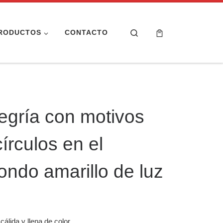
Search
RODUCTOS
CONTACTO
egría con motivos
círculos en el
ondo amarillo de luz
cios: desde 76,95 € hasta 116,95 €
álida y llena de color.