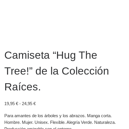
Camiseta “Hug The
Tree!” de la Colección
Raíces.
Rango de precios: desde 19,95 € hasta 24,95 €
19,95
€
-
24,95
€
Para amantes de los árboles y los abrazos. Manga corta.
Hombre. Mujer. Unisex. Flexible. Alegría Verde. Naturaleza.
Producción amigable con el entorno.