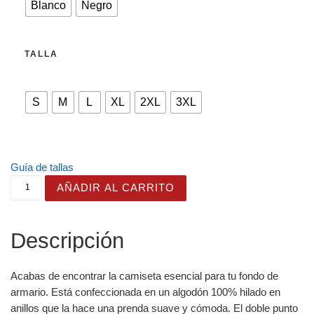
Blanco
Negro
TALLA
S
M
L
XL
2XL
3XL
Guía de tallas
Camiseta "Hug The Tree!" de la Colección Raíces. canti
AÑADIR AL CARRITO
Descripción
Acabas de encontrar la camiseta esencial para tu fondo de
armario. Está confeccionada en un algodón 100% hilado en
anillos que la hace una prenda suave y cómoda. El doble punto