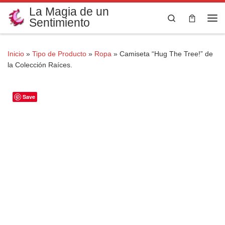
La Magia de un
Saltar al contenido
Search
Sentimiento
Me
Inicio
»
Tipo de Producto
»
Ropa
»
Camiseta “Hug The Tree!” de
la Colección Raíces.
Save