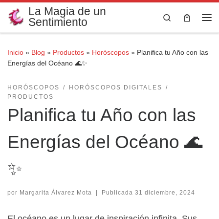
La Magia de un
Saltar al contenido
Search
Sentimiento
Me
Inicio
»
Blog
»
Productos
»
Horóscopos
»
Planifica tu Año con las
Energías del Océano 🌊✨
HORÓSCOPOS
HORÓSCOPOS DIGITALES
PRODUCTOS
Planifica tu Año con las
Energías del Océano 🌊
✨
por
Margarita Álvarez Mota
|
Publicada
31 diciembre, 2024
El océano es un lugar de inspiración infinita. Sus