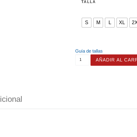
TALLA
S
M
L
XL
2
Guía de tallas
Camiseta con el diseño ori
AÑADIR AL CAR
icional