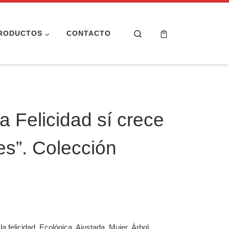
Search
RODUCTOS
CONTACTO
a Felicidad sí crece
es”. Colección
ios: desde 19,95 € hasta 24,95 €
a felicidad. Ecológica. Ajustada. Mujer. Árbol.