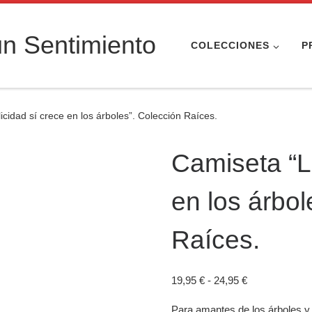
n Sentimiento
COLECCIONES
P
icidad sí crece en los árboles”. Colección Raíces.
Camiseta “L
en los árbol
Raíces.
Rango de prec
19,95
€
-
24,95
€
Para amantes de los árboles y l