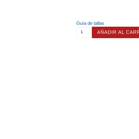
Guía de tallas
Camiseta "La Felicidad sí 
AÑADIR AL CAR