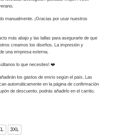
verano.
tado manualmente. ¡Gracias por usar nuestros
ucto más abajo y las tallas para asegurarte de que
sotros creamos los diseños. La impresión y
 de una empresa externa.
súltanos lo que necesites! ❤️
 añadirán los gastos de envío según el país. Las
can automáticamente en la página de confirmación
upón de descuento, podrás añadirlo en el carrito.
XL
3XL