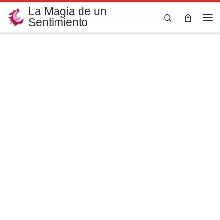
La Magia de un
Saltar al contenido
Search
Sentimiento
Me
Colección
Océano