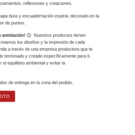
nsamientos, reflexiones y creaciones.
apa dura y encuadernación espiral, decorado en la
ior de puntos.
 antelación!
😊 Nuestros productos tienen
creamos los diseños y la impresión de cada
nda a través de una empresa productora que te
to terminado y creado específicamente para ti.
l equilibrio ambiental y evitar la
dos de entrega en la zona del pedido.
onito Diseño de Arenas Rosas cantidad
RITO