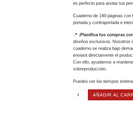
es perfecto para anotar tus pe
Cuaderno de 140 páginas con t
portada y contraportada e inter
📍 ¡
Planifica tus compras con
diseños exclusivos. Nosotros 
cuaderno se realiza bajo dema
enviará directamente el produc
Con ello, ayudamos a mantener e
sobreproducción.
Puedes ver los tiempos estima
Cuaderno en Espiral con B
AÑADIR AL CAR