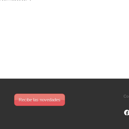
Co
Recibe las novedades
F