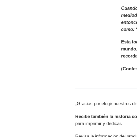
Cuando 
mediodí
entonce
como: “
Esta to
mundo,
recorda
(Confes
¡Gracias por elegir nuestros d
Recibe también la historia co
para imprimir y dedicar.
Revisa la información del prod