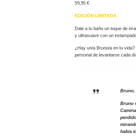
59,95
€
EDICIÓN LIMITADA
Dale a tu baño un toque de im
y ultrasuave con un estampado
¿Hay un/a Bruno/a en tu vida?
personal de levantarse cada dí
Bruno,
Bruno s
Camina 
perdido
mirando
había i