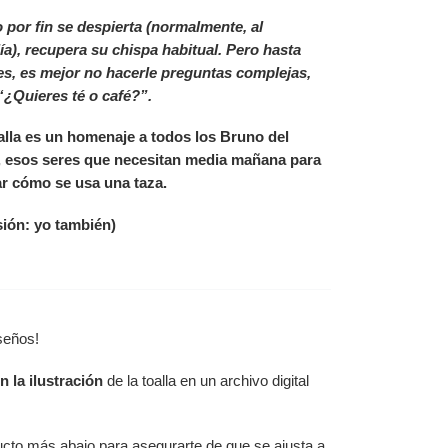
por fin se despierta (normalmente, al
a), recupera su chispa habitual. Pero hasta
s, es mejor no hacerle preguntas complejas,
¿Quieres té o café?”.
alla es un homenaje a todos los Bruno del
 esos seres que necesitan media mañana para
r cómo se usa una taza.
ión: yo también)
iseños!
n la ilustración
de la toalla en un archivo digital
ucto más abajo para asegurarte de que se ajusta a