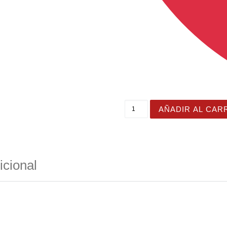
Toalla de baño y playa con
AÑADIR AL CAR
icional