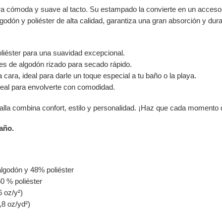
tra cómoda y suave al tacto. Su estampado la convierte en un accesori
odón y poliéster de alta calidad, garantiza una gran absorción y dura
liéster para una suavidad excepcional.
s de algodón rizado para secado rápido.
ara, ideal para darle un toque especial a tu baño o la playa.
eal para envolverte con comodidad.
 toalla combina confort, estilo y personalidad. ¡Haz que cada momento
año.
algodón y 48% poliéster
0 % poliéster
6 oz/y²)
,8 oz/yd²)