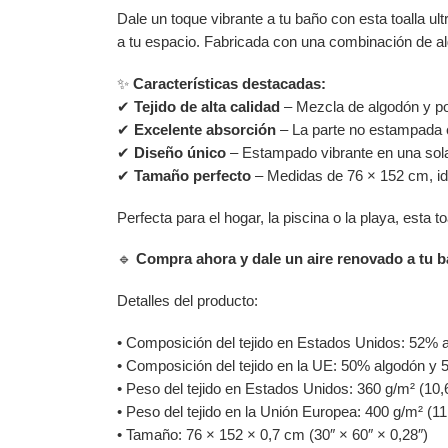
Dale un toque vibrante a tu baño con esta toalla ul
a tu espacio. Fabricada con una combinación de alg
✨
Características destacadas:
✔
Tejido de alta calidad
– Mezcla de algodón y po
✔
Excelente absorción
– La parte no estampada e
✔
Diseño único
– Estampado vibrante en una sola c
✔
Tamaño perfecto
– Medidas de 76 × 152 cm, id
Perfecta para el hogar, la piscina o la playa, esta
🔹
Compra ahora y dale un aire renovado a tu b
Detalles del producto:
• Composición del tejido en Estados Unidos: 52% 
• Composición del tejido en la UE: 50% algodón y 5
• Peso del tejido en Estados Unidos: 360 g/m² (10,
• Peso del tejido en la Unión Europea: 400 g/m² (11
• Tamaño: 76 × 152 × 0,7 cm (30″ × 60″ × 0,28″)