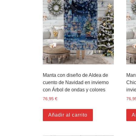
Manta con diseño de Aldea de
Mant
cuento de Navidad en invierno
Chic
con Árbol de ondas y colores
invi
76,95
€
76,9
Añadir al carrito
A