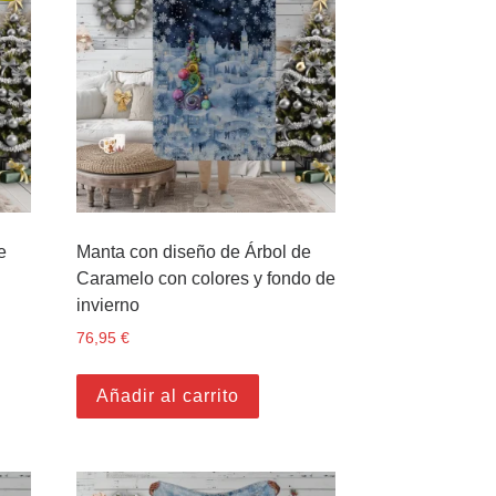
e
Manta con diseño de Árbol de
Caramelo con colores y fondo de
invierno
6,95 €.
es: 69,95 €.
76,95
€
Añadir al carrito