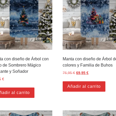
a con diseño de Árbol con
Manta con diseño de Árbol d
lo de Sombrero Mágico
colores y Familia de Buhos
ante y Soñador
76,95
€
El precio original era: 7
69,95
€
El precio actual 
5
€
Añadir al carrito
ñadir al carrito