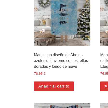
Manta con diseño de Abetos
Mant
azules de invierno con estrellas
esti
doradas y fondo de nieve
Eleg
76,95
€
76,9
Añadir al carrito
A