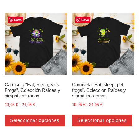
Save
Save
Camiseta “Eat, Sleep, Kiss
Camiseta “Eat, sleep, pet
Frogs”. Colección Raíces y
frogs”. Colección Raíces y
simpáticas ranas
simpáticas ranas
Rango de precios: desde 19,95 € hasta 24,95 €
Rango de precios: d
19,95
€
-
24,95
€
19,95
€
-
24,95
€
Este producto tiene múltiples varian
Est
Seleccionar opciones
Seleccionar opciones