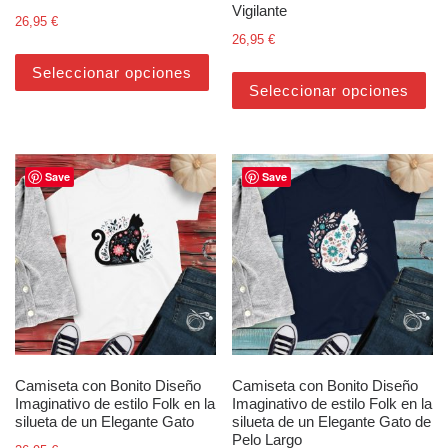
Vigilante
26,95
€
26,95
€
Este producto tiene múltiples varian
Est
Seleccionar opciones
Seleccionar opciones
Save
Save
Camiseta con Bonito Diseño
Camiseta con Bonito Diseño
Imaginativo de estilo Folk en la
Imaginativo de estilo Folk en la
silueta de un Elegante Gato
silueta de un Elegante Gato de
Pelo Largo