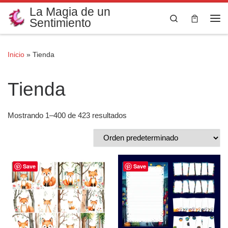
La Magia de un
Saltar al contenido
Search
Sentimiento
Me
Inicio
»
Tienda
Tienda
Mostrando 1–400 de 423 resultados
Save
Save