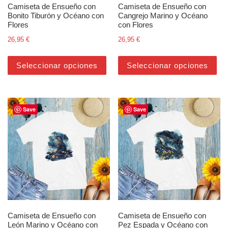
Camiseta de Ensueño con
Camiseta de Ensueño con
Bonito Tiburón y Océano con
Cangrejo Marino y Océano
Flores
con Flores
26,95
€
26,95
€
Este producto tiene múltiples varian
Est
Seleccionar opciones
Seleccionar opciones
Save
Save
Camiseta de Ensueño con
Camiseta de Ensueño con
León Marino y Océano con
Pez Espada y Océano con