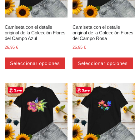
Camiseta con el detalle
Camiseta con el detalle
original de la Colección Flores
original de la Colección Flores
del Campo Azul
del Campo Rosa
26,95
€
26,95
€
Este producto tiene múltiples varian
Est
Seleccionar opciones
Seleccionar opciones
Save
Save