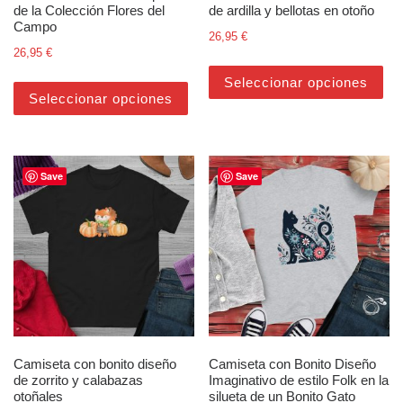
de la Colección Flores del
de ardilla y bellotas en otoño
Campo
26,95
€
26,95
€
Est
Este producto tiene múltiples varian
Seleccionar opciones
Seleccionar opciones
Save
Save
Camiseta con bonito diseño
Camiseta con Bonito Diseño
de zorrito y calabazas
Imaginativo de estilo Folk en la
otoñales
silueta de un Bonito Gato