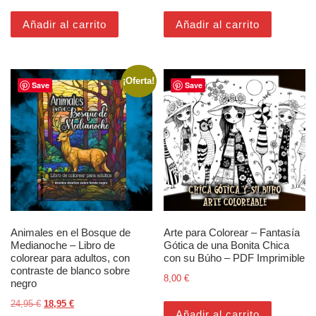
Añadir al carrito
Añadir al carrito
¡Oferta!
Save
Save
Animales en el Bosque de
Arte para Colorear – Fantasía
Medianoche – Libro de
Gótica de una Bonita Chica
colorear para adultos, con
con su Búho – PDF Imprimible
contraste de blanco sobre
8,00
€
negro
El precio original era: 24,95 €.
El precio actual es: 18,95 €.
24,95
€
18,95
€
Añadir al carrito