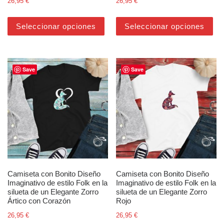
26,95
€
26,95
€
Este producto tiene múltiples varian
Est
Seleccionar opciones
Seleccionar opciones
Save
Save
Camiseta con Bonito Diseño
Camiseta con Bonito Diseño
Imaginativo de estilo Folk en la
Imaginativo de estilo Folk en la
silueta de un Elegante Zorro
silueta de un Elegante Zorro
Ártico con Corazón
Rojo
26,95
€
26,95
€