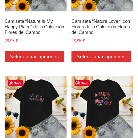
Camiseta “Nature Is My
Camiseta “Nature Lover” con
Happy Place” de la Colección
Flores de la Colección Flores
Flores del Campo
del Campo
26,95
€
26,95
€
Este producto tiene múltiples varian
Est
Seleccionar opciones
Seleccionar opciones
Save
Save