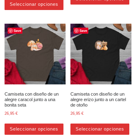
Seleccionar opciones
Save
Save
Camiseta con diseño de un
Camiseta con diseño de un
alegre caracol junto a una
alegre erizo junto a un cartel
bonita seta
de otoño
26,95
€
26,95
€
Este producto tiene múltiples varian
Est
Seleccionar opciones
Seleccionar opciones