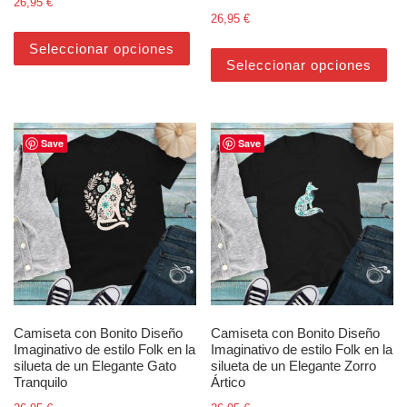
26,95
€
26,95
€
Este producto tiene múltiples varian
Est
Seleccionar opciones
Seleccionar opciones
Save
Save
Camiseta con Bonito Diseño
Camiseta con Bonito Diseño
Imaginativo de estilo Folk en la
Imaginativo de estilo Folk en la
silueta de un Elegante Gato
silueta de un Elegante Zorro
Tranquilo
Ártico