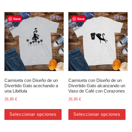
Save
Save
Camiseta con Diseño de un
Camiseta con Diseño de un
Divertido Gato acechando a
Divertido Gato alcanzando un
una Libélula
Vaso de Café con Corazones
26,95
€
26,95
€
Este producto tiene múltiples varian
Est
Seleccionar opciones
Seleccionar opciones