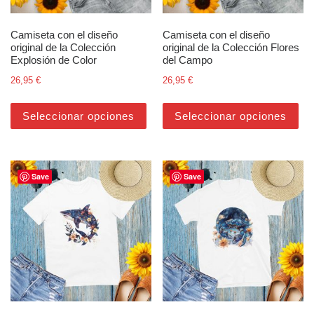
Camiseta con el diseño
Camiseta con el diseño
original de la Colección
original de la Colección Flores
Explosión de Color
del Campo
26,95
€
26,95
€
Este producto tiene múltiples varian
Est
Seleccionar opciones
Seleccionar opciones
Save
Save