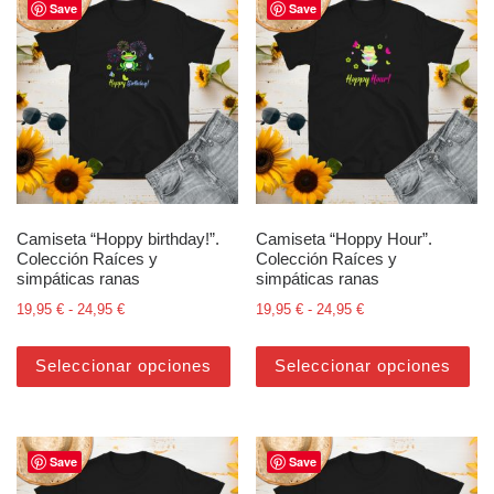
Save
Save
Camiseta “Hoppy birthday!”.
Camiseta “Hoppy Hour”.
Colección Raíces y
Colección Raíces y
simpáticas ranas
simpáticas ranas
Rango de precios: desde 19,95 € hasta 24,95 €
Rango de precios: d
19,95
€
-
24,95
€
19,95
€
-
24,95
€
Este producto tiene múltiples varian
Est
Seleccionar opciones
Seleccionar opciones
Save
Save