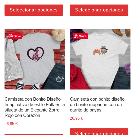
Este producto tiene múltiples varian
Est
Seleccionar opciones
Seleccionar opciones
Save
Save
Camiseta con Bonito Diseño
Camiseta con bonito diseño
Imaginativo de estilo Folk en la
un bonito mapache con un
silueta de un Elegante Zorro
carrito de bayas
Rojo con Corazón
26,95
€
26,95
€
Est
Este producto tiene múltiples varian
Seleccionar opciones