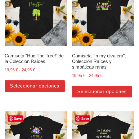
Camiseta “Hug The Tree!” de
Camiseta “In my diva era”.
la Colección Raíces.
Colección Raíces y
simpáticas ranas
Rango de precios: desde 19,95 € hasta 24,95 €
19,95
€
-
24,95
€
Rango de precios: d
19,95
€
-
24,95
€
Este producto tiene múltiples varian
Est
Seleccionar opciones
Seleccionar opciones
Save
Save