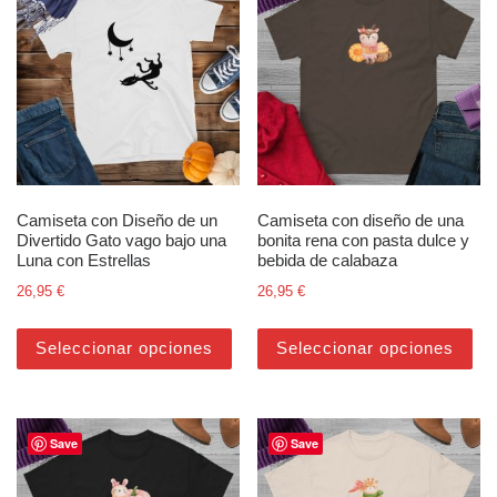
Camiseta con Diseño de un
Camiseta con diseño de una
Divertido Gato vago bajo una
bonita rena con pasta dulce y
Luna con Estrellas
bebida de calabaza
26,95
€
26,95
€
Este producto tiene múltiples varian
Est
Seleccionar opciones
Seleccionar opciones
Save
Save