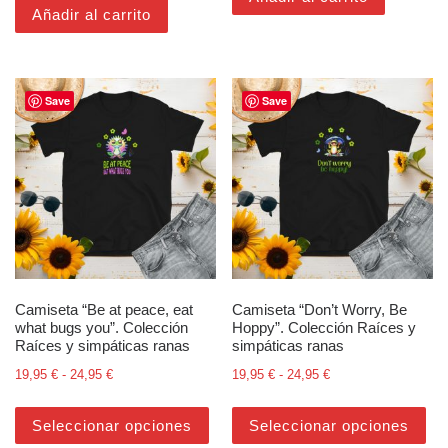
Añadir al carrito
Save
Save
Camiseta “Be at peace, eat
Camiseta “Don’t Worry, Be
what bugs you”. Colección
Hoppy”. Colección Raíces y
Raíces y simpáticas ranas
simpáticas ranas
Rango de precios: desde 19,95 € hasta 24,95 €
Rango de precios: d
19,95
€
-
24,95
€
19,95
€
-
24,95
€
Este producto tiene múltiples varian
Est
Seleccionar opciones
Seleccionar opciones