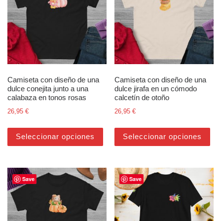
Camiseta con diseño de una
Camiseta con diseño de una
dulce conejita junto a una
dulce jirafa en un cómodo
calabaza en tonos rosas
calcetín de otoño
26,95
€
26,95
€
Este producto tiene múltiples varian
Est
Seleccionar opciones
Seleccionar opciones
Save
Save