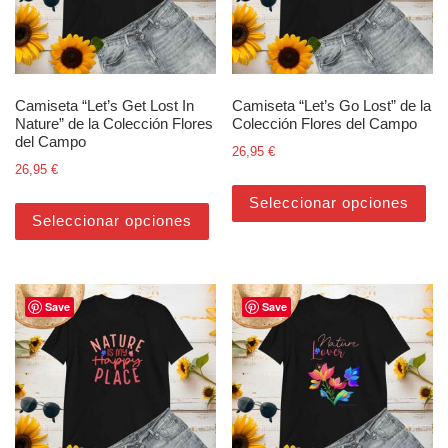
Camiseta “Let’s Get Lost In
Camiseta “Let’s Go Lost” de la
Nature” de la Colección Flores
Colección Flores del Campo
del Campo
26,95
€
26,95
€
Est
Este producto tiene múltiples varian
Seleccionar opciones
Seleccionar opciones
Save
Save