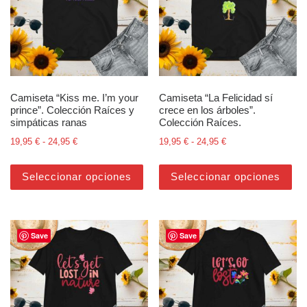
Camiseta “Kiss me. I’m your
Camiseta “La Felicidad sí
prince”. Colección Raíces y
crece en los árboles”.
simpáticas ranas
Colección Raíces.
Rango de precios: desde 19,95 € hasta 24,95 €
Rango de precios: d
19,95
€
-
24,95
€
19,95
€
-
24,95
€
Este producto tiene múltiples varian
Est
Seleccionar opciones
Seleccionar opciones
Save
Save