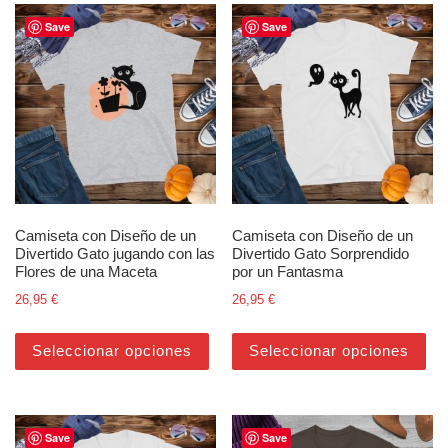
Save
Save
Camiseta con Diseño de un
Camiseta con Diseño de un
Divertido Gato jugando con las
Divertido Gato Sorprendido
Flores de una Maceta
por un Fantasma
26,95
€
26,95
€
Este producto tiene múltiples varian
Est
Seleccionar opciones
Seleccionar opciones
Save
Save