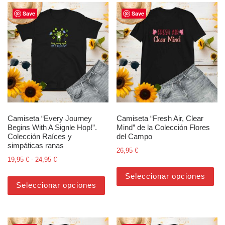
Save
Save
Camiseta “Every Journey
Camiseta “Fresh Air, Clear
Begins With A Signle Hop!”.
Mind” de la Colección Flores
Colección Raíces y
del Campo
simpáticas ranas
26,95
€
Rango de precios: desde 19,95 € hasta 24,95 €
19,95
€
-
24,95
€
Est
Este producto tiene múltiples varian
Seleccionar opciones
Seleccionar opciones