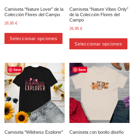
Camiseta “Nature Lover” de la
Camiseta “Nature Vibes Only”
Colección Flores del Campo
de la Colección Flores del
Campo
26,95
€
26,95
€
Este producto tiene múltiples varian
Est
Seleccionar opciones
Seleccionar opciones
Save
Save
Camiseta “Wildness Explorer”
Camiseta con bonito diseño